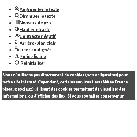
Augmenter le texte
Diminuer le texte
Niveaux de gris
Haut contraste
Contraste négatif
Arrière-plan clair
Liens soulignés
Police lisible
Réinitialiser
Nous n'utilisons pas directement de cookies (non obligatoires) pour
notre site internet. Cependant, certains services tiers (Météo France,
réseaux sociaux) utilisent des cookies permettant de visualiser des
informations, ou d’afficher des flux. Si vous souhaitez conserver un
aperçu fidèle, cliquez sur "Tout accepter ». Les cookies seront déposés
sur votre terminal lors de votre navigation. Si vous cliquez sur « refuser
», ces cookies ne seront pas déposés. Votre choix est conservé pendant
12 mois. N'hésitez pas à cliquer sur "En savoir plus" pour découvrir en
détails notre politique sur les cookies.