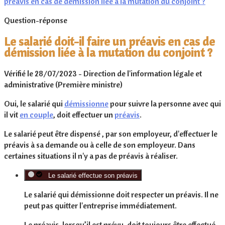
préavis en cas de démission liée à la mutation du conjoint ?
Question-réponse
Le salarié doit-il faire un préavis en cas de
démission liée à la mutation du conjoint ?
Vérifié le 28/07/2023 - Direction de l'information légale et
administrative (Première ministre)
Oui,
le salarié qui
démissionne
pour suivre la personne avec qui
il vit
en couple
, doit effectuer un
préavis
.
Le salarié peut être dispensé , par son employeur, d'effectuer le
préavis à sa demande ou à celle de son employeur. Dans
certaines situations il n'y a pas de préavis à réaliser.
Le salarié effectue son préavis
Le salarié qui démissionne
doit respecter
un préavis. Il
ne
peut pas quitter
l'entreprise
immédiatement
.
Le préavis, lorsqu’il est prévu, doit
toujours
être effectué.