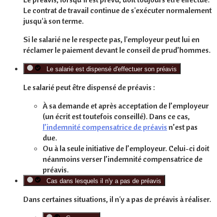
Le contrat de travail continue de s'exécuter
normalement
jusqu'à son terme.
Si le salarié ne
le respecte pas
, l'employeur peut lui en
réclamer
le paiement devant le conseil de prud’hommes.
Le salarié est dispensé d'effectuer son préavis
Le salarié peut être dispensé de préavis :
À
sa demande
et après
acceptation
de l’employeur
(un écrit est toutefois conseillé). Dans ce cas,
l’indemnité compensatrice de préavis
n’est
pas
due.
Ou à la seule
initiative de l’employeur
. Celui-ci doit
néanmoins
verser
l’indemnité compensatrice de
préavis.
Cas dans lesquels il n'y a pas de préavis
Dans certaines situations, il n'y a pas de préavis à réaliser.